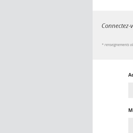
Connectez-vo
* renseignements ob
A
M