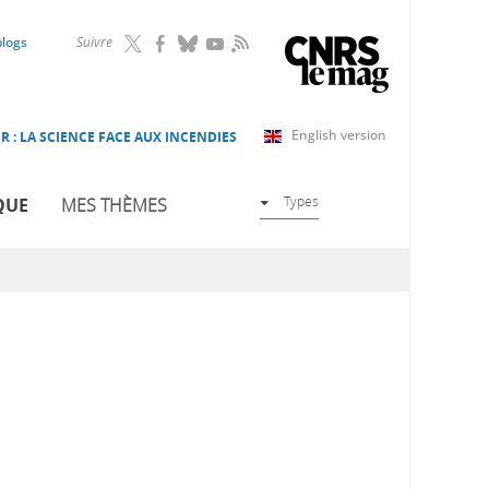
RSS
blogs
Suivre
English version
R : LA SCIENCE FACE AUX INCENDIES
Types
QUE
MES THÈMES