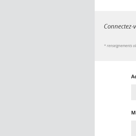
Connectez-vo
* renseignements ob
A
M