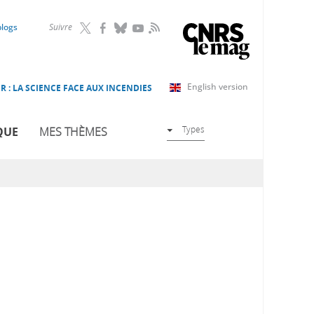
RSS
blogs
Suivre
English version
R : LA SCIENCE FACE AUX INCENDIES
Types
QUE
MES THÈMES