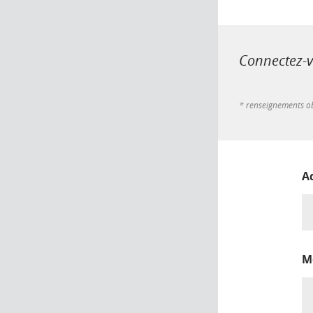
Connectez-vo
* renseignements ob
A
M