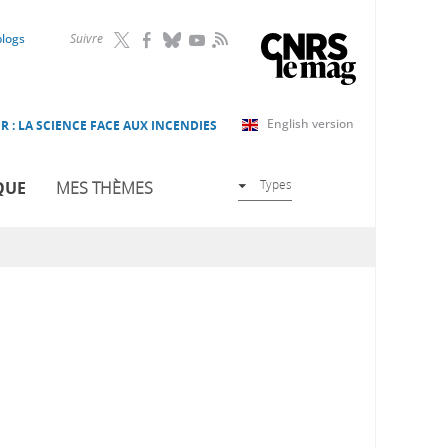
RSS
blogs
Suivre
English version
R : LA SCIENCE FACE AUX INCENDIES
Types
QUE
MES THÈMES