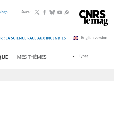
RSS
blogs
Suivre
English version
R : LA SCIENCE FACE AUX INCENDIES
Types
QUE
MES THÈMES