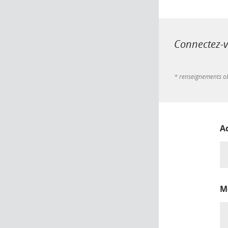
Connectez-vo
* renseignements ob
A
M