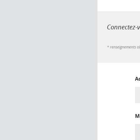
Connectez-vo
* renseignements ob
A
M