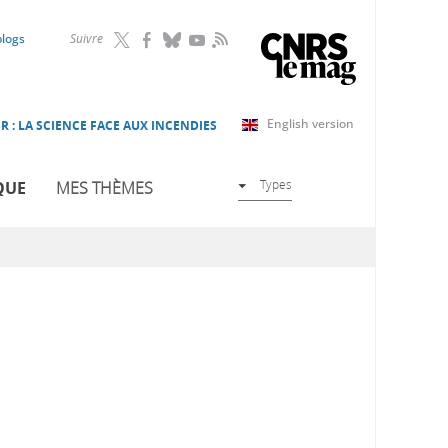
RSS
blogs
Suivre
English version
R : LA SCIENCE FACE AUX INCENDIES
Types
QUE
MES THÈMES