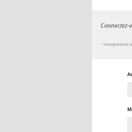
Connectez-vo
* renseignements ob
A
M