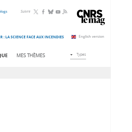
RSS
blogs
Suivre
English version
R : LA SCIENCE FACE AUX INCENDIES
Types
QUE
MES THÈMES