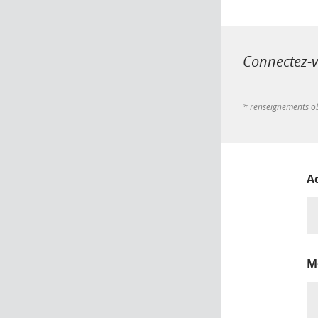
Connectez-vo
* renseignements ob
A
M