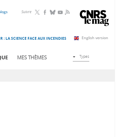
RSS
blogs
Suivre
English version
R : LA SCIENCE FACE AUX INCENDIES
Types
QUE
MES THÈMES