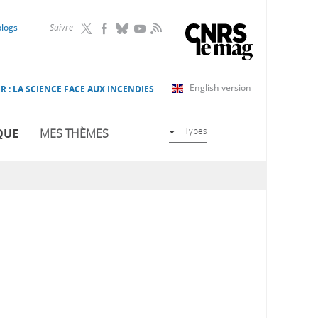
RSS
blogs
Suivre
English version
R : LA SCIENCE FACE AUX INCENDIES
Types
QUE
MES THÈMES