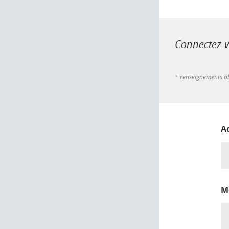
Connectez-vo
* renseignements ob
A
M