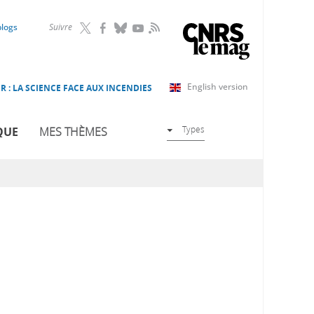
RSS
blogs
Suivre
English version
R : LA SCIENCE FACE AUX INCENDIES
Types
QUE
MES THÈMES