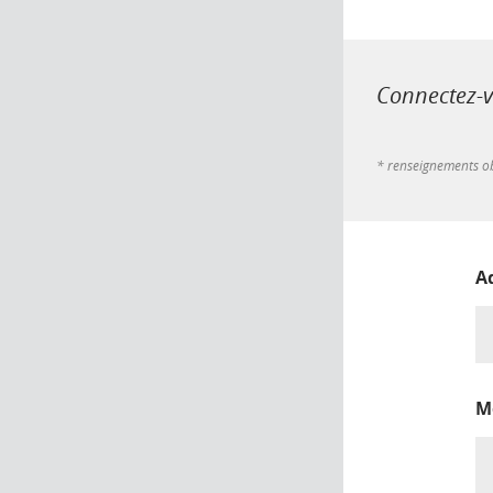
Connectez-vo
* renseignements ob
A
M