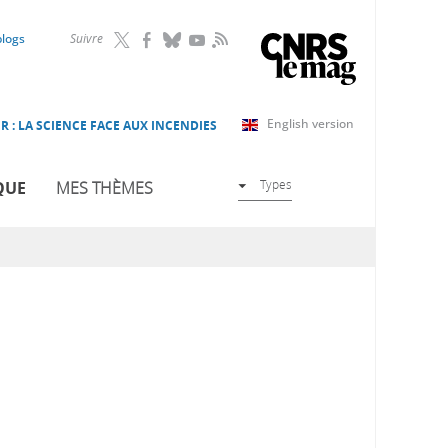
RSS
blogs
Suivre
English version
R : LA SCIENCE FACE AUX INCENDIES
Types
QUE
MES THÈMES