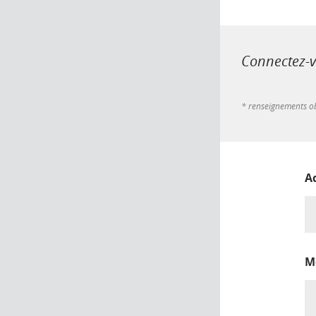
Connectez-vo
* renseignements ob
A
M