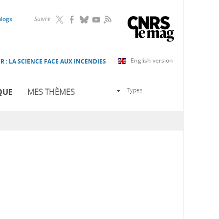
RSS
blogs
Suivre
English version
R : LA SCIENCE FACE AUX INCENDIES
Types
QUE
MES THÈMES