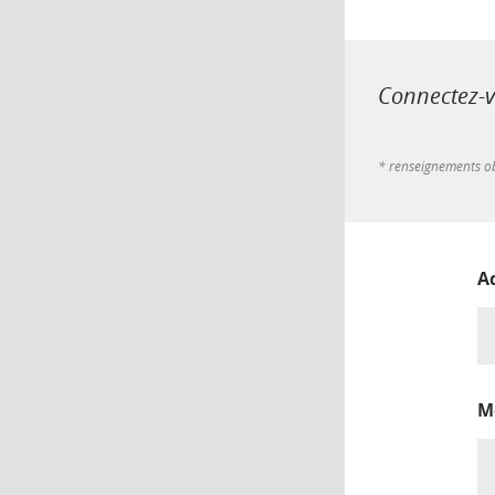
Connectez-vo
* renseignements ob
A
M