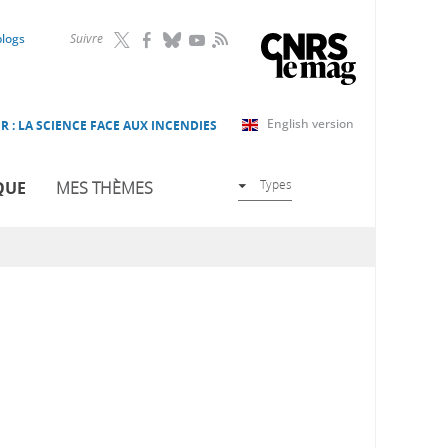
RSS
blogs
Suivre
English version
R : LA SCIENCE FACE AUX INCENDIES
Types
QUE
MES THÈMES