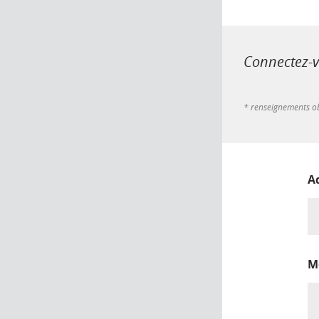
Connectez-vo
* renseignements ob
A
M