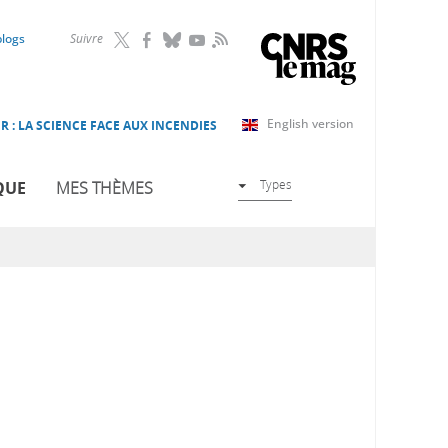
RSS
blogs
Suivre
English version
R : LA SCIENCE FACE AUX INCENDIES
Types
QUE
MES THÈMES