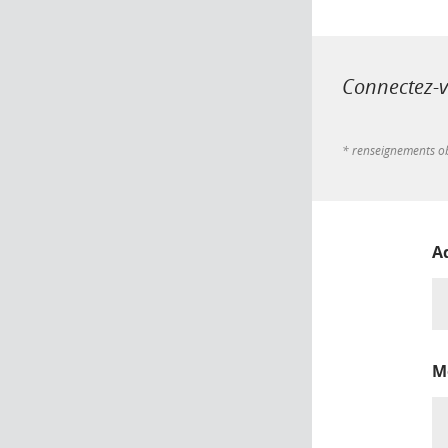
Connectez-vo
* renseignements ob
A
M