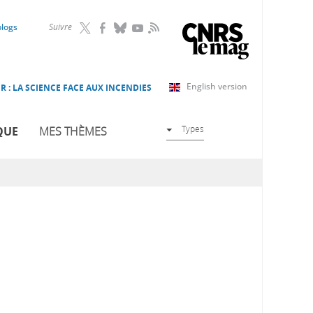
RSS
blogs
Suivre
English version
R : LA SCIENCE FACE AUX INCENDIES
Types
QUE
MES THÈMES