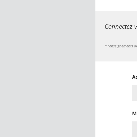
Connectez-vo
* renseignements ob
A
M