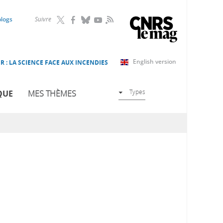
RSS
blogs
Suivre
English version
R : LA SCIENCE FACE AUX INCENDIES
Types
QUE
MES THÈMES