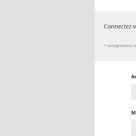
Connectez-vo
* renseignements ob
A
M