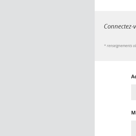
Connectez-vo
* renseignements ob
A
M