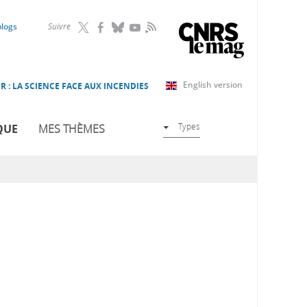
RSS
blogs
Suivre
English version
R : LA SCIENCE FACE AUX INCENDIES
Types
QUE
MES THÈMES