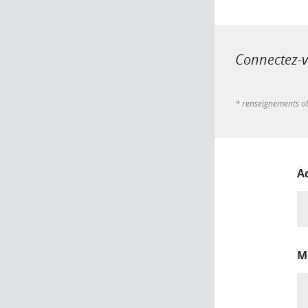
Connectez-vo
* renseignements ob
A
M