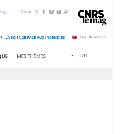
RSS
blogs
Suivre
English version
R : LA SCIENCE FACE AUX INCENDIES
Types
QUE
MES THÈMES