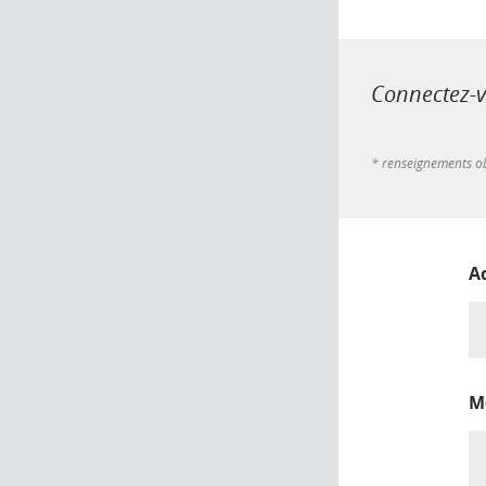
Connectez-vo
* renseignements ob
A
M