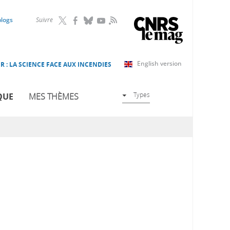
RSS
blogs
Suivre
English version
R : LA SCIENCE FACE AUX INCENDIES
Types
QUE
MES THÈMES