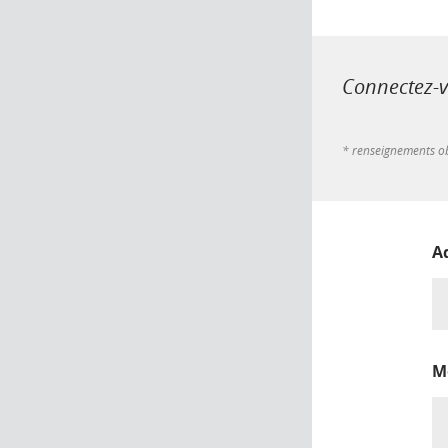
Connectez-vo
* renseignements ob
A
M