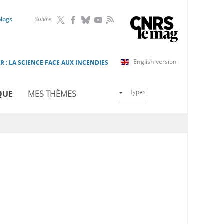
RSS
blogs
Suivre
English version
R : LA SCIENCE FACE AUX INCENDIES
Types
QUE
MES THÈMES