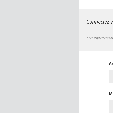
Connectez-vo
* renseignements ob
A
M