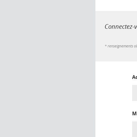
Connectez-vo
* renseignements ob
A
M