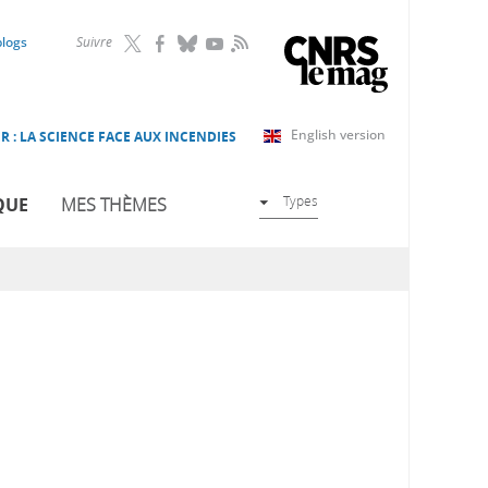
RSS
blogs
Suivre
English version
R : LA SCIENCE FACE AUX INCENDIES
Types
QUE
MES THÈMES