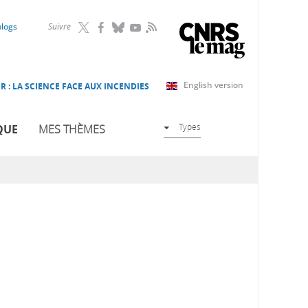
RSS
blogs
Suivre
English version
R : LA SCIENCE FACE AUX INCENDIES
Types
QUE
MES THÈMES