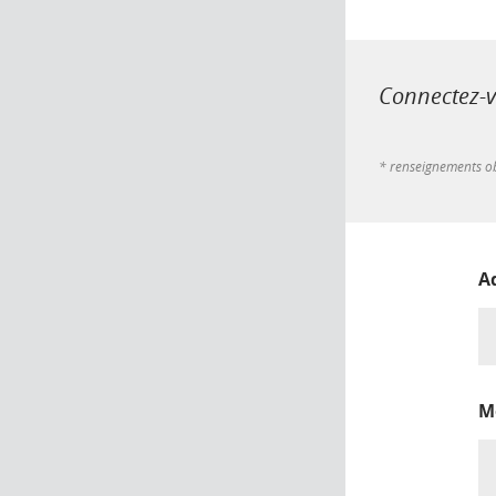
Connectez-vo
* renseignements ob
A
M