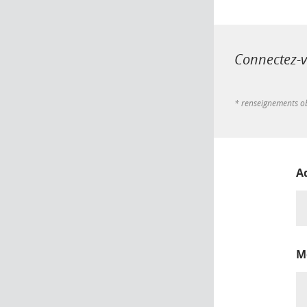
Connectez-vo
* renseignements ob
A
M