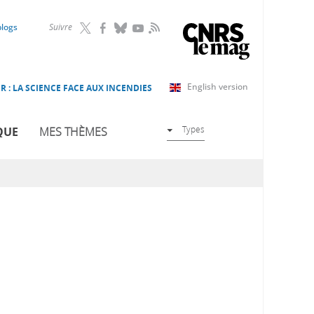
RSS
blogs
Suivre
English version
R : LA SCIENCE FACE AUX INCENDIES
Types
QUE
MES THÈMES