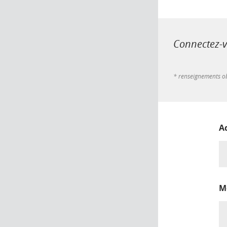
Connectez-vo
* renseignements ob
A
M