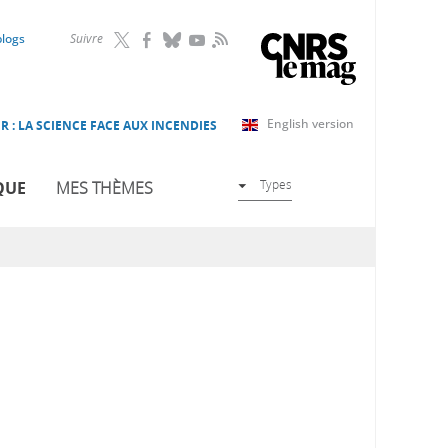
RSS
blogs
Suivre
English version
R : LA SCIENCE FACE AUX INCENDIES
Types
QUE
MES THÈMES