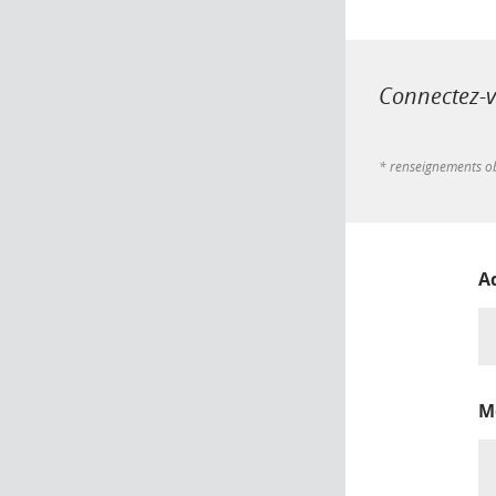
Connectez-vo
* renseignements ob
A
M