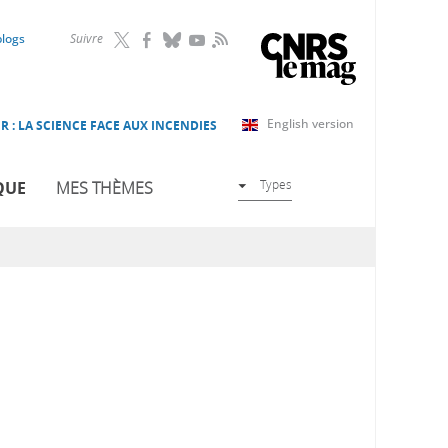
RSS
blogs
Suivre
English version
R : LA SCIENCE FACE AUX INCENDIES
Types
QUE
MES THÈMES