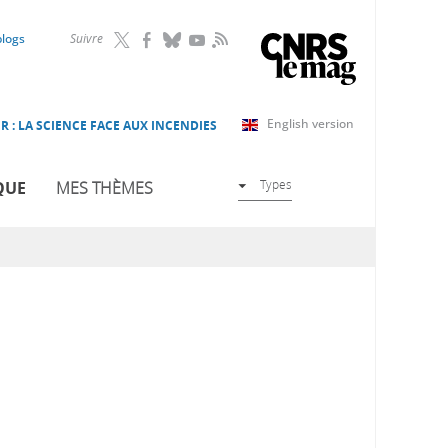
RSS
blogs
Suivre
English version
R : LA SCIENCE FACE AUX INCENDIES
Types
QUE
MES THÈMES