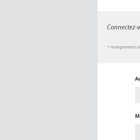
Connectez-vo
* renseignements ob
A
M