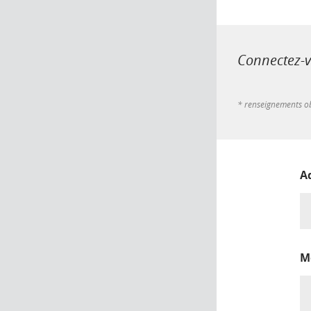
Connectez-vo
* renseignements ob
A
M