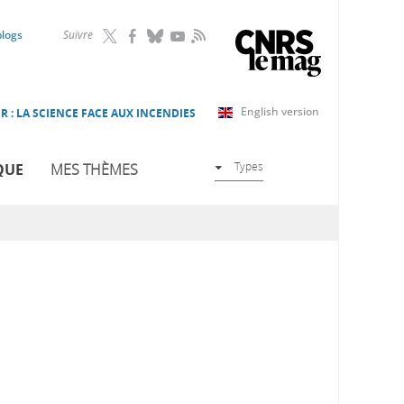
RSS
blogs
Suivre
English version
R : LA SCIENCE FACE AUX INCENDIES
Types
QUE
MES THÈMES