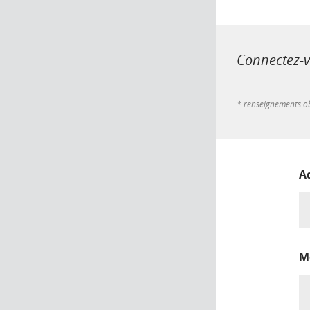
Connectez-vo
* renseignements ob
A
M