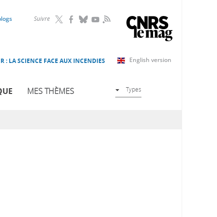
RSS
blogs
Suivre
English version
R : LA SCIENCE FACE AUX INCENDIES
Types
QUE
MES THÈMES