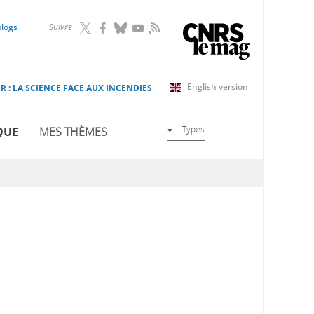
RSS
blogs
Suivre
English version
R : LA SCIENCE FACE AUX INCENDIES
Types
QUE
MES THÈMES