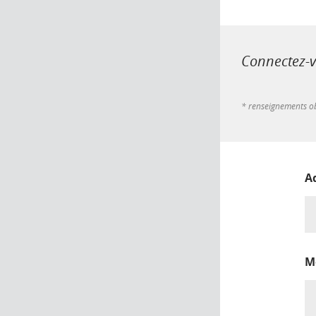
Connectez-vo
* renseignements ob
A
M