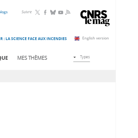
RSS
blogs
Suivre
English version
R : LA SCIENCE FACE AUX INCENDIES
Types
QUE
MES THÈMES