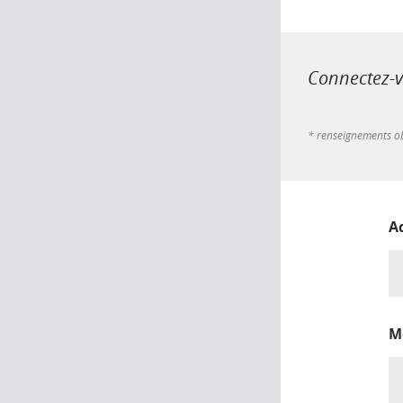
Connectez-vo
* renseignements ob
A
M