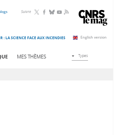
RSS
blogs
Suivre
English version
R : LA SCIENCE FACE AUX INCENDIES
Types
QUE
MES THÈMES