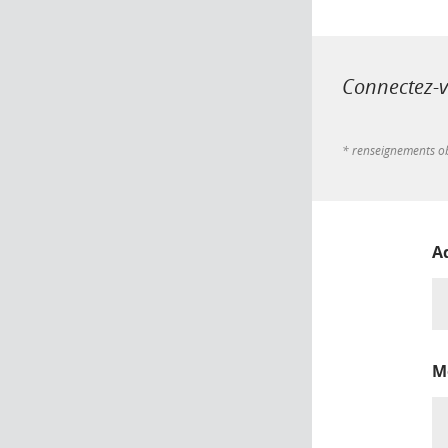
Connectez-vo
* renseignements ob
A
M