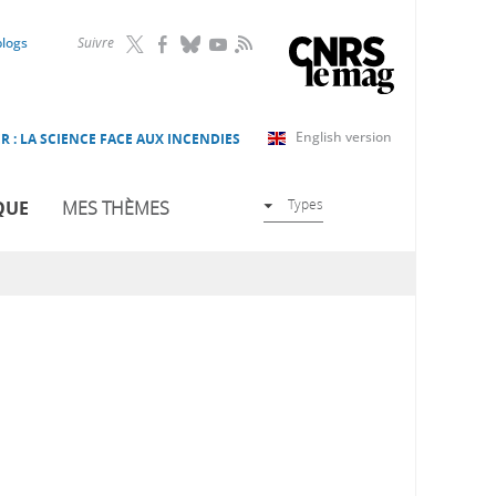
RSS
blogs
Suivre
English version
R : LA SCIENCE FACE AUX INCENDIES
Types
QUE
MES THÈMES