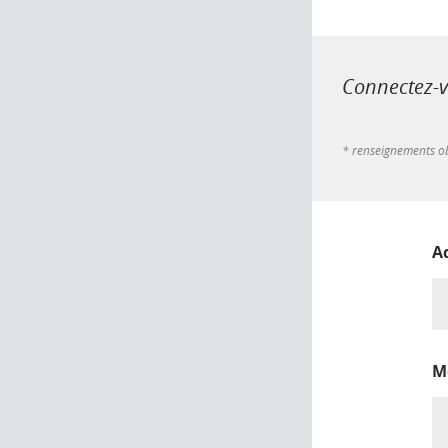
Connectez-vo
* renseignements ob
A
M