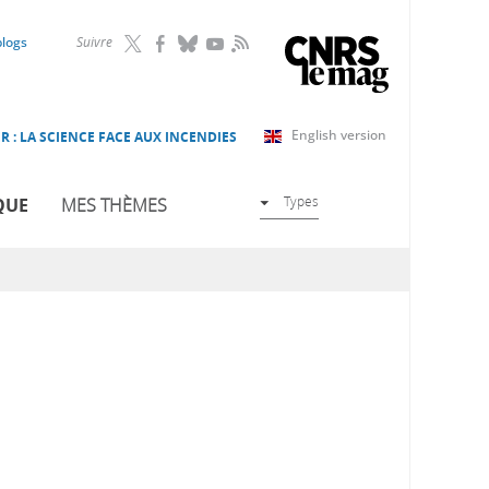
RSS
blogs
Suivre
English version
R : LA SCIENCE FACE AUX INCENDIES
Types
QUE
MES THÈMES