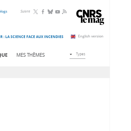
RSS
blogs
Suivre
English version
R : LA SCIENCE FACE AUX INCENDIES
Types
QUE
MES THÈMES