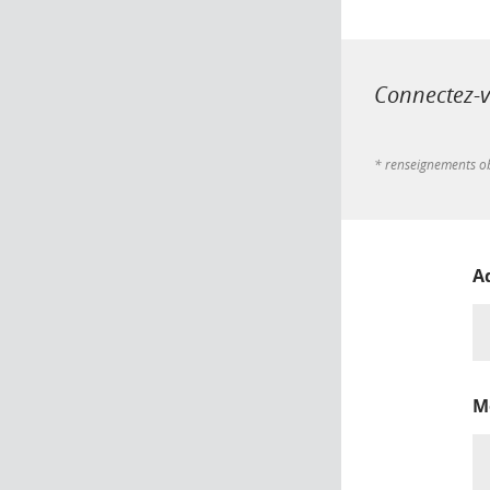
Connectez-vo
* renseignements ob
A
M