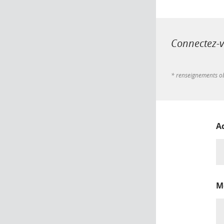
Connectez-vo
* renseignements ob
A
M