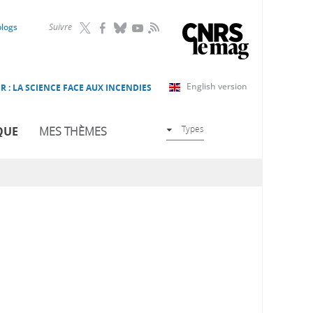
RSS
blogs
Suivre
English version
R : LA SCIENCE FACE AUX INCENDIES
Types
QUE
MES THÈMES