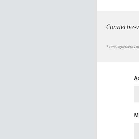
Connectez-vo
* renseignements ob
A
M