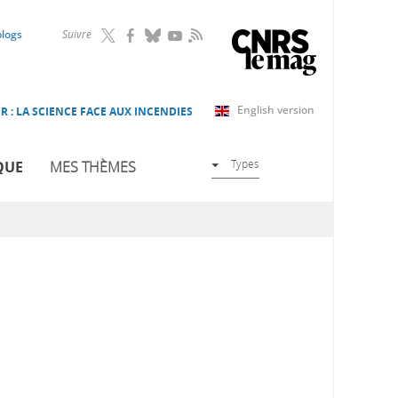
RSS
blogs
Suivre
English version
R : LA SCIENCE FACE AUX INCENDIES
Types
QUE
MES THÈMES