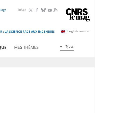
RSS
blogs
Suivre
English version
R : LA SCIENCE FACE AUX INCENDIES
Types
QUE
MES THÈMES