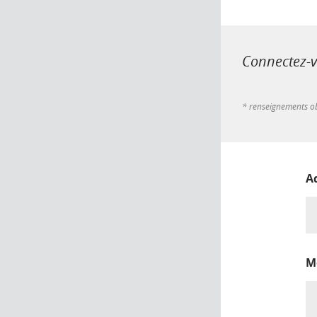
Connectez-vo
* renseignements ob
A
M