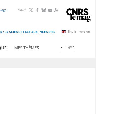
RSS
blogs
Suivre
English version
R : LA SCIENCE FACE AUX INCENDIES
Types
QUE
MES THÈMES