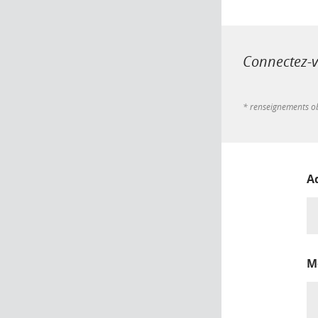
Connectez-vo
* renseignements ob
A
M