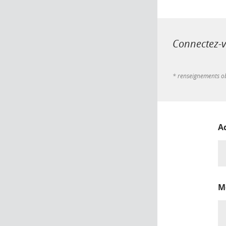
Connectez-vo
* renseignements ob
A
M