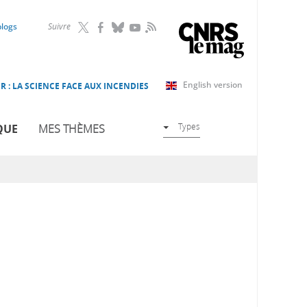
RSS
blogs
Suivre
English version
R : LA SCIENCE FACE AUX INCENDIES
Types
QUE
MES THÈMES