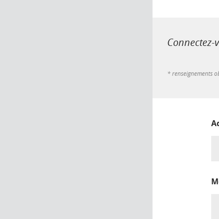
Connectez-vo
* renseignements ob
A
M