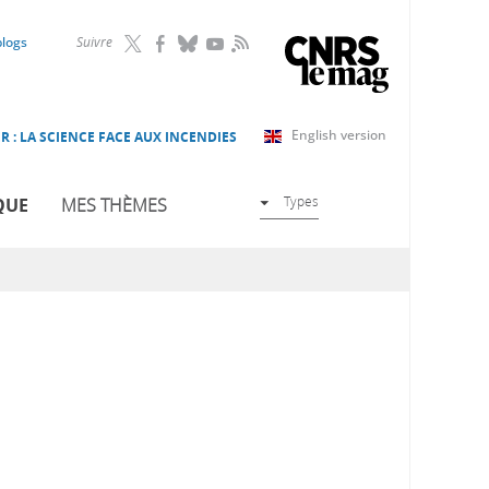
RSS
blogs
Suivre
English version
R : LA SCIENCE FACE AUX INCENDIES
Types
QUE
MES THÈMES