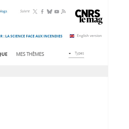
RSS
blogs
Suivre
English version
R : LA SCIENCE FACE AUX INCENDIES
Types
QUE
MES THÈMES