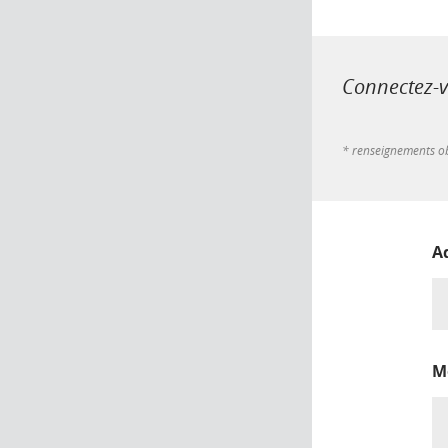
Connectez-vo
* renseignements ob
A
M