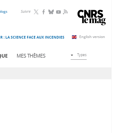
RSS
blogs
Suivre
English version
R : LA SCIENCE FACE AUX INCENDIES
Types
QUE
MES THÈMES