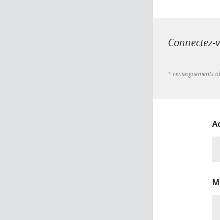
Connectez-vo
* renseignements ob
A
M