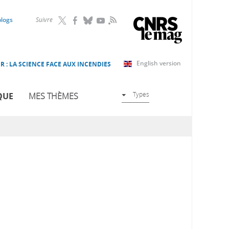
RSS
blogs
Suivre
English version
R : LA SCIENCE FACE AUX INCENDIES
Types
QUE
MES THÈMES