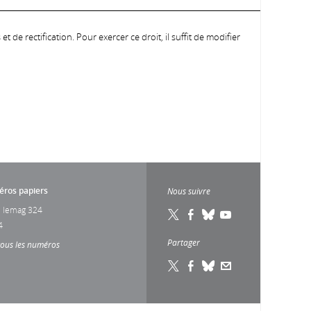
 de rectification. Pour exercer ce droit, il suffit de modifier
ros papiers
Nous suivre
 lemag 324
4
Partager
tous les numéros