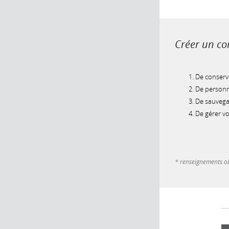
Créer un com
De conserve
De personna
De sauvegar
De gérer v
* renseignements ob