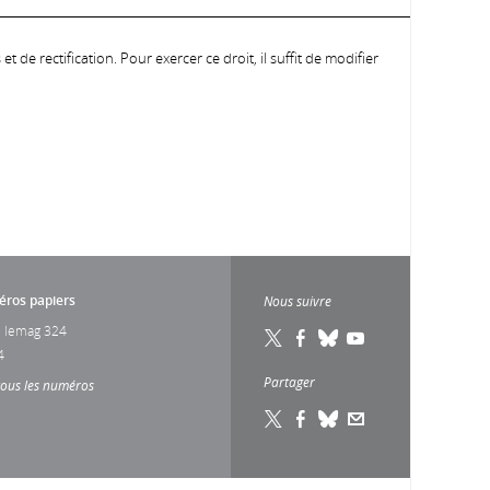
 de rectification. Pour exercer ce droit, il suffit de modifier
ros papiers
Nous suivre
 lemag 324
4
Partager
tous les numéros