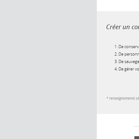
Créer un com
De conserve
De personna
De sauvegar
De gérer v
* renseignements ob