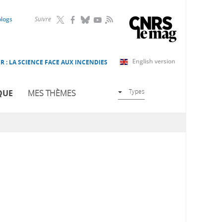
RSS
blogs
Suivre
English version
R : LA SCIENCE FACE AUX INCENDIES
Types
QUE
MES THÈMES