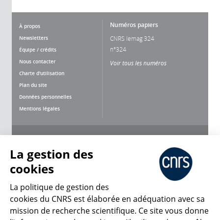
Numéros papiers
À propos
Newsletters
CNRS lemag 324
n°324
Équipe / crédits
Nous contacter
Voir tous les numéros
Charte d'utilisation
Plan du site
Données personnelles
Mentions légales
Nous suivre
Partager
La gestion des
cookies
La politique de gestion des
cookies du CNRS est élaborée en adéquation avec sa
mission de recherche scientifique. Ce site vous donne
CNRS Le Mag