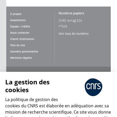
Numéros papiers
À propos
Newsletters
CNRS lemag 324
n°324
Équipe / crédits
Nous contacter
Voir tous les numéros
Charte d'utilisation
Plan du site
Données personnelles
Mentions légales
Nous suivre
Partager
La gestion des
cookies
La politique de gestion des
cookies du CNRS est élaborée en adéquation avec sa
mission de recherche scientifique. Ce site vous donne
CNRS Le Mag