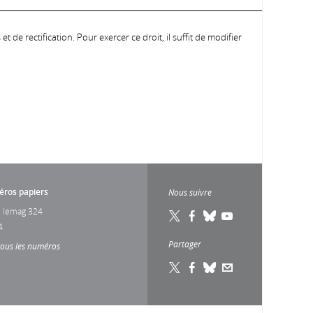
 de rectification. Pour exercer ce droit, il suffit de modifier
ros papiers
Nous suivre
 lemag 324
4
Partager
tous les numéros