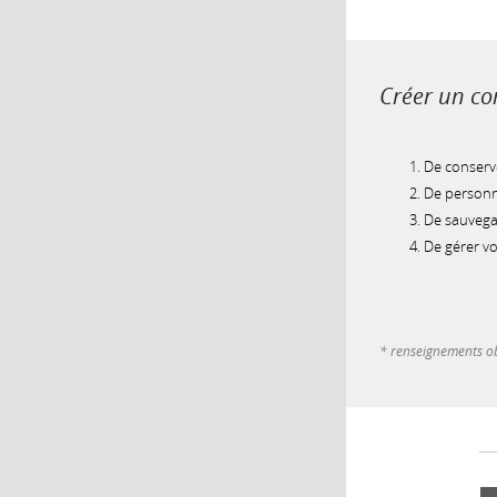
Créer un com
De conserve
De personna
De sauvegar
De gérer v
* renseignements ob