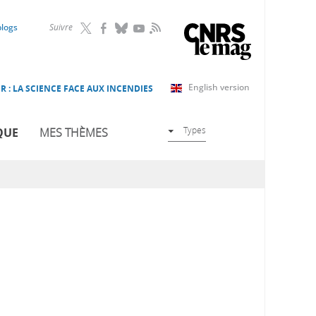
RSS
blogs
Suivre
English version
R : LA SCIENCE FACE AUX INCENDIES
Types
QUE
MES THÈMES