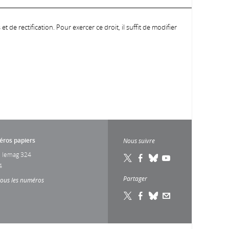
 de rectification. Pour exercer ce droit, il suffit de modifier
ros papiers
Nous suivre
 lemag 324
4
Partager
tous les numéros