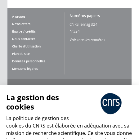
Numéros papiers
À propos
Newsletters
CNRS lemag 324
n°324
Équipe / crédits
Nous contacter
Voir tous les numéros
Charte d'utilisation
Plan du site
Données personnelles
Mentions légales
Nous suivre
Partager
La gestion des
cookies
La politique de gestion des
cookies du CNRS est élaborée en adéquation avec sa
mission de recherche scientifique. Ce site vous donne
CNRS Le Mag