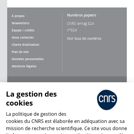
Numéros papiers
À propos
Newsletters
CNRS lemag 324
n°324
Équipe / crédits
Nous contacter
Voir tous les numéros
Charte d'utilisation
Plan du site
Données personnelles
Mentions légales
Nous suivre
Partager
La gestion des
cookies
La politique de gestion des
cookies du CNRS est élaborée en adéquation avec sa
mission de recherche scientifique. Ce site vous donne
CNRS Le Mag